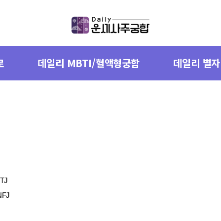
로
데일리 MBTI/혈액형궁합
데일리 별
STJ
NFJ