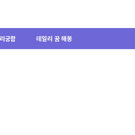
자리궁합
데일리 꿈 해몽