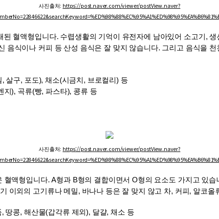
https://post.naver.com/viewer/postView.naver?
사진출처: 
emberNo=22846622&searchKeyword=%ED%98%88%EC%95%A1%ED%98%95%EA%B6%81%E
오래된 혈액형입니다. 수렵생활의 기억이 유전자에 남아있어 소고기, 생선
신 음식이나 커피 등 산성 음식은 잘 맞지 않습니다. 그리고 음식을 천
, 살구, 포도), 채소(시금치, 브로컬리) 등
지), 곡류(빵, 파스타), 콩류 등
https://post.naver.com/viewer/postView.naver?
사진출처: 
emberNo=22846622&searchKeyword=%ED%98%88%EC%95%A1%ED%98%95%EA%B6%81%E
운 혈액형입니다. A형과 B형의 결합이면서 O형의 요소도 가지고 있습니다
기 이외의 고기류나 메밀, 바나나 등은 잘 맞지 않고 차, 커피, 알코
, 땅콩, 해산물(갑각류 제외), 달걀, 채소 등