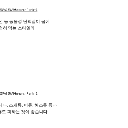
D%95%A9&searchRank=1
 등 동물성 단백질이 몸에 
천히 먹는 스타일의 
D%95%A9&searchRank=1
. 조개류, 어류, 해조류 등과 
올류도 피하는 것이 좋습니다.