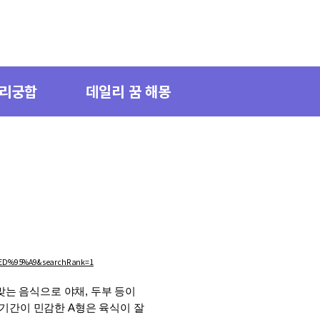
자리궁합
데일리 꿈 해몽
D%95%A9&searchRank=1
는 음식으로 야채, 두부 등이 
간이 민감한 A형은 육식이 잘 