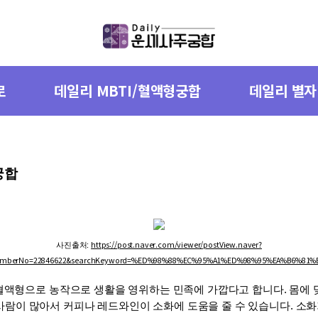
로
데일리 MBTI/혈액형궁합
데일리 별
궁합
https://post.naver.com/viewer/postView.naver?
사진출처: 
emberNo=22846622&searchKeyword=%ED%98%88%EC%95%A1%ED%98%95%EA%B6%81%E
던 혈액형으로 농작으로 생활을 영위하는 민족에 가깝다고 합니다. 몸에 맞
람이 많아서 커피나 레드와인이 소화에 도움을 줄 수 있습니다. 소화기