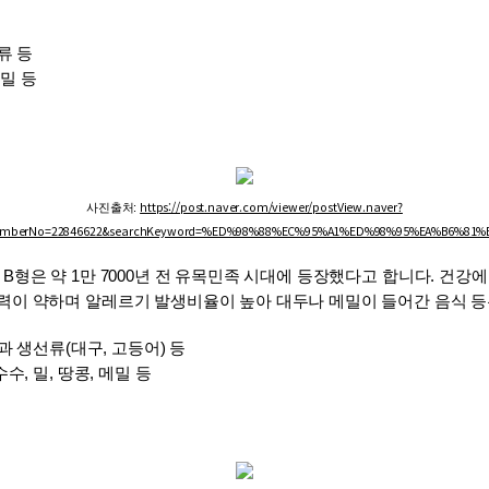
류 등
 밀 등
https://post.naver.com/viewer/postView.naver?
사진출처: 
emberNo=22846622&searchKeyword=%ED%98%88%EC%95%A1%ED%98%95%EA%B6%81%E
B형은 약 1만 7000년 전 유목민족 시대에 등장했다고 합니다. 건강에 
력이 약하며 알레르기 발생비율이 높아 대두나 메밀이 들어간 음식 등
품과 생선류(대구, 고등어) 등
수, 밀, 땅콩, 메밀 등