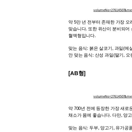
volumeNo=27614507&m
약 5만 년 전부터 존재한 가장 
맞습니다. 또한 위산이 분비되어 
혈액형입니다.
맞는 음식: 붉은 살코기, 과일(메실
안 맞는 음식: 산성 과일(딸기, 오렌
[AB형]
volumeNo=27614507&m
약 700년 전에 등장한 가장 새로
채소가 몸에 좋습니다. 다만, 양고
맞는 음식: 두부, 양고기, 유가공품