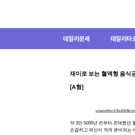
데일리운세
데일리타
재미로 보는 혈액형 음식
[A형]
volumeNo=27614507&m
약 3만 5000년 전부터 존재했
손꼽히고 위산이 적게 분비되는 사