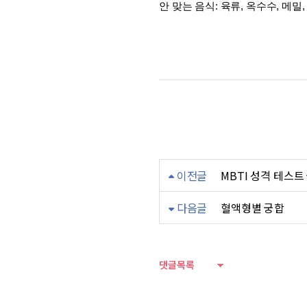
안 맞는 음식: 육류, 옥수수, 메밀,
재미로 보는 혈액형 음식궁합
이전글
MBTI 성격 테스트
다음글
혈액형별 궁합
댓글목록