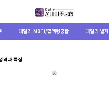
로
데일리 MBTI/혈액형궁합
데일리 별
) 성격과 특징