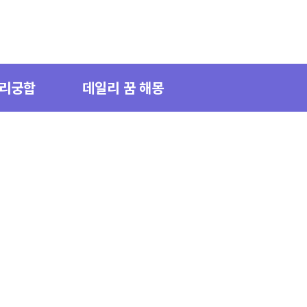
자리궁합
데일리 꿈 해몽